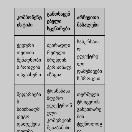
გამოსაყენ
კომპონენტ
არჩევითი
ებელი
ის ტიპი
მასალები
სცენარები
სასურსათ
ჭედური
ძვირადღი
ო
თუთიის
რებული
ელექტრუ
შენადნობი
ბრენდის
ლი
ს ბოთლის
პერსონალ
დამუშავები
თავსახური
იზაცია
ს პროცესი
ტრანსსასა
შეფერხები
თერმული
ზღვრო
ს
ტრიგერის
ელექტრონ
საწინააღმ
განვითარე
ული
დეგო
ბის
კომერციის
დალუქვის
ტექნოლოგ
შესაბამისი
ფილმი
ია