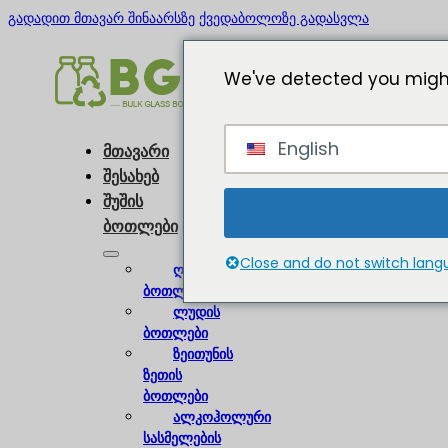
გადადით მთავარ შინაარსზე
ქვედაბოლოზე გადასვლა
We've detected you might
English
მთავარი
შესახებ
შუშის
ბოთლები
Close and do not switch lan
ღვინის
ბოთლები
ლუდის
ბოთლები
ზეითუნის
ზეთის
ბოთლები
ალკოჰოლური
სასმელების