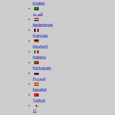
English
العربية
Nederlands
Français
Deutsch
Italiano
Português
Русский
Español
Türkçe
日