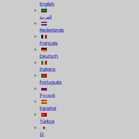
English
العربية
Nederlands
Français
Deutsch
Italiano
Português
Русский
Español
Türkçe
日