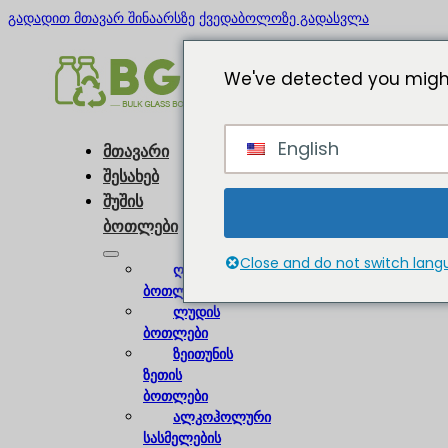
გადადით მთავარ შინაარსზე
ქვედაბოლოზე გადასვლა
We've detected you might
English
მთავარი
შესახებ
შუშის
ბოთლები
Close and do not switch lan
ღვინის
ბოთლები
ლუდის
ბოთლები
ზეითუნის
ზეთის
ბოთლები
ალკოჰოლური
სასმელების