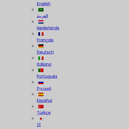
English
العربية
Nederlands
Français
Deutsch
Italiano
Português
Русский
Español
Türkçe
日