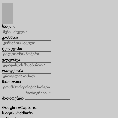
სახელი
კომპანია
ტელეფონი
ელფოსტა
რაოდენობა
მისამართი
მოთხოვნები
Google reCaptcha:
საიტის არასწორი