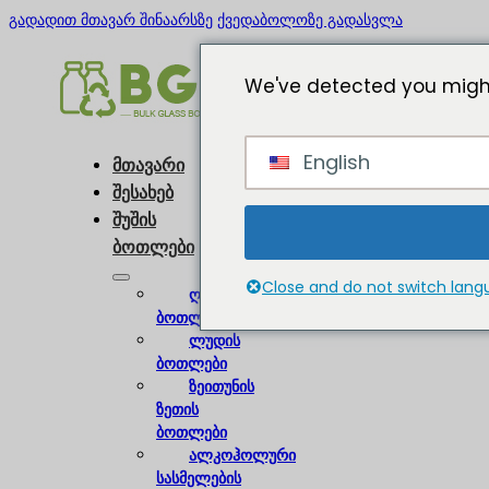
გადადით მთავარ შინაარსზე
ქვედაბოლოზე გადასვლა
We've detected you might
English
მთავარი
შესახებ
შუშის
ბოთლები
Close and do not switch lan
ღვინის
ბოთლები
ლუდის
ბოთლები
ზეითუნის
ზეთის
ბოთლები
ალკოჰოლური
სასმელების