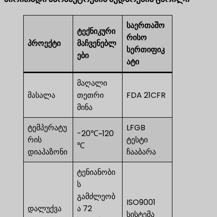
საერთაშო
ტექნიკური
რისო
პროექტი
მაჩვენებლ
სერთიფიკ
ები
ატი
მაღალი
მასალა
თეთრი
FDA 21CFR
მინა
ტემპერატუ
LFGB
-20℃~120
რის
ტესტი
℃
დიაპაზონი
ჩააბარა
ტენიანობი
ს
გამძლეობ
ISO9001
დალუქვა
ა 72
სისტემა