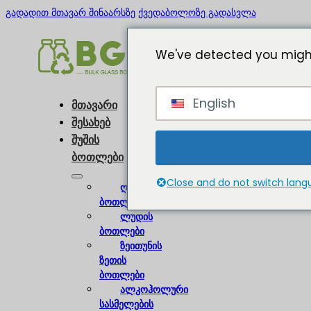
გადადით მთავარ შინაარსზე
ქვედაბოლოზე გადასვლა
We've detected you might
English
მთავარი
შესახებ
შუშის
ბოთლები
Close and do not switch lan
ღვინის
ბოთლები
ლუდის
ბოთლები
ზეითუნის
ზეთის
ბოთლები
ალკოჰოლური
სასმელების