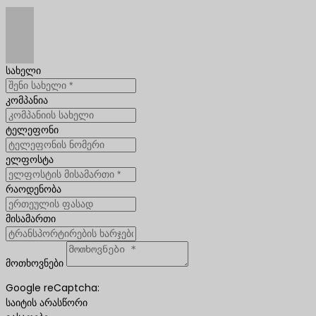
სახელი
კომპანია
ტელეფონი
ელფოსტა
რაოდენობა
მისამართი
მოთხოვნები
Google reCaptcha:
საიტის არასწორი