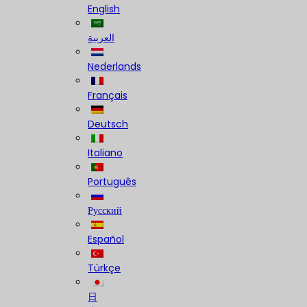
English
العربية
Nederlands
Français
Deutsch
Italiano
Português
Русский
Español
Türkçe
日