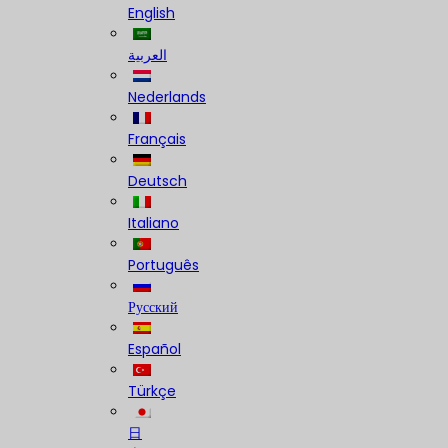
English
العربية
Nederlands
Français
Deutsch
Italiano
Português
Русский
Español
Türkçe
日