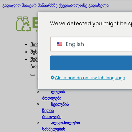
გადადით მთავარ შინაარსზე
ქვედაბოლოზე გადასვლა
We've detected you might be sp
English
მთავარი
შესახებ
შუშის
ბოთლები
Close and do not switch language
ღვინის
ბოთლები
ლუდის
ბოთლები
ზეითუნის
ზეთის
ბოთლები
ალკოჰოლური
სასმელების