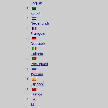
English
العربية
Nederlands
Français
Deutsch
Italiano
Português
Русский
Español
Türkçe
日