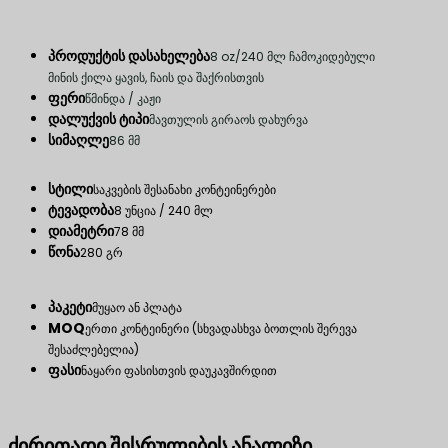
პროდუქტის დასახელება
8 oz/240 მლ ჩამოკიდებული
მინის ქილა ყავის, ჩაის და შაქრისთვის
ფერი
წმინდა / კაჟი
დალუქვის ტიპი
მავთულის გირაოს დახურვა
სიმაღლე
86 მმ
სტილი
საკვების შესანახი კონტეინერები
ტევადობა
8 უნცია / 240 მლ
დიამეტრი
78 მმ
წონა
280 გრ
პაკეტი
მუყაო ან პლატა
MOQ
ერთი კონტეინერი (სხვადასხვა ბოთლის შერევა
შესაძლებელია)
ფასი
ნაყარი ფასისთვის დაუკავშირდით
ძირითადი შესრულების ანალიზი