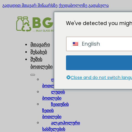
გადადით მთავარ შინაარსზე
ქვედაბოლოზე გადასვლა
We've detected you might
English
მთავარი
შესახებ
შუშის
ბოთლები
Close and do not switch lan
ღვინის
ბოთლები
ლუდის
ბოთლები
ზეითუნის
ზეთის
ბოთლები
ალკოჰოლური
სასმელების