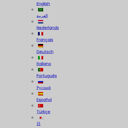
English
العربية
Nederlands
Français
Deutsch
Italiano
Português
Русский
Español
Türkçe
日