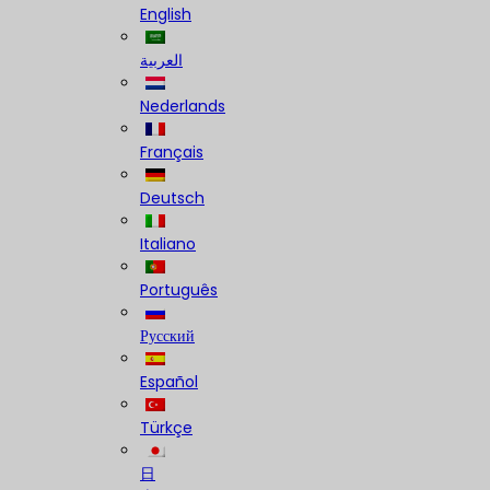
English
العربية
Nederlands
Français
Deutsch
Italiano
Português
Русский
Español
Türkçe
日