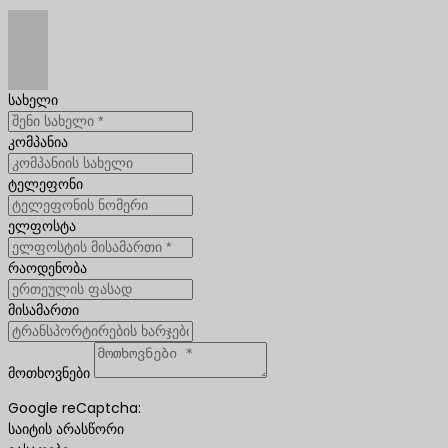
სახელი
კომპანია
ტელეფონი
ელფოსტა
რაოდენობა
მისამართი
მოთხოვნები
Google reCaptcha:
საიტის არასწორი