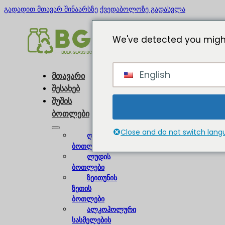
გადადით მთავარ შინაარსზე
ქვედაბოლოზე გადასვლა
We've detected you might
English
მთავარი
შესახებ
შუშის
ბოთლები
Close and do not switch lan
ღვინის
ბოთლები
ლუდის
ბოთლები
ზეითუნის
ზეთის
ბოთლები
ალკოჰოლური
სასმელების