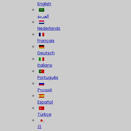
English
العربية
Nederlands
Français
Deutsch
Italiano
Português
Русский
Español
Türkçe
日