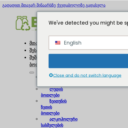
გადადით მთავარ შინაარსზე
ქვედაბოლოზე გადასვლა
We've detected you might be sp
English
მთავარი
შესახებ
შუშის
ბოთლები
Close and do not switch language
ღვინის
ბოთლები
ლუდის
ბოთლები
ზეითუნის
ზეთის
ბოთლები
ალკოჰოლური
სასმელების