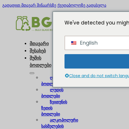
გადადით მთავარ შინაარსზე
ქვედაბოლოზე გადასვლა
We've detected you might
English
მთავარი
შესახებ
შუშის
ბოთლები
Close and do not switch lan
ღვინის
ბოთლები
ლუდის
ბოთლები
ზეითუნის
ზეთის
ბოთლები
ალკოჰოლური
სასმელების