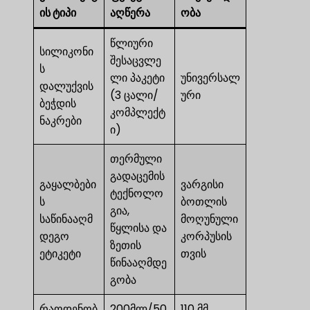
ის ტიპი
აღწერა
ობა
წლიური
სილიკონი
შესაცვლე
ს
ლი პაკეტი
უნივერსალ
დალუქვის
(3 ცალი/
ური
ბეჭდის
კომპლექტ
ნაკრები
ი)
თერმული
გადაცემის
გაყალბები
ვარგისი
ტექნოლო
ს
ბოთლის
გია,
საწინააღმ
მოღუნული
წყლისა და
დეგო
კორპუსის
ზეთის
ეტიკეტი
თვის
წინააღმდე
გობა
რაოდენობ
200მლ/50
110 მმ