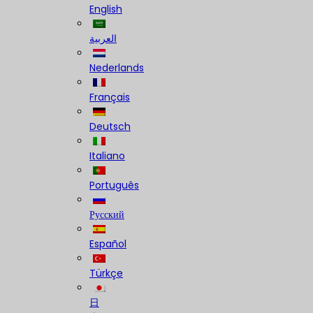
English
العربية
Nederlands
Français
Deutsch
Italiano
Português
Русский
Español
Türkçe
日