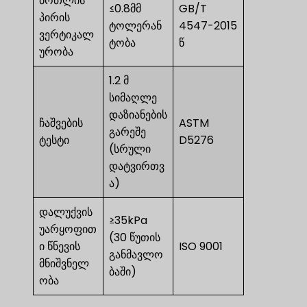
ბოთლის
≤0.8მმ
GB/T
პირის
ტოლერან
4547-2015
ვერტიკალ
ტობა
წ
ურობა
1.2 მ
სიმაღლე
დაზიანების
ჩაშვების
ASTM
გარეშე
ტესტი
D5276
(სრული
დატვირთვ
ა)
დალუქვის
≥35kPa
უარყოფით
(30 წუთის
ი წნევის
ISO 9001
განმავლო
მნიშვნელ
ბაში)
ობა