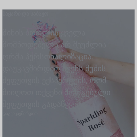
ნაყარი და საბაჟო
მინის ბოთლის ყველა
მომწოდებელს არ შეუძლია
ღრმა პერსონალიზაცია.
დაუკავშირდით ჩვენს შუშის
შეფუთვის ექსპერტებს, რომ
მიიღოთ თქვენი მორგებული
შეფუთვის გადაწყვეტა.
დაგვიკავშირდით