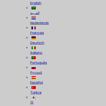
English
العربية
Nederlands
Français
Deutsch
Italiano
Português
Русский
Español
Türkçe
日