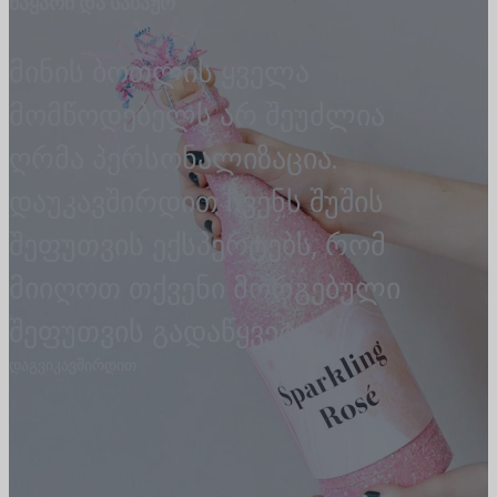
ნაყარი და საბაჟო
მინის ბოთლის ყველა
მომწოდებელს არ შეუძლია
ღრმა პერსონალიზაცია.
დაუკავშირდით ჩვენს შუშის
შეფუთვის ექსპერტებს, რომ
მიიღოთ თქვენი მორგებული
შეფუთვის გადაწყვეტა.
დაგვიკავშირდით