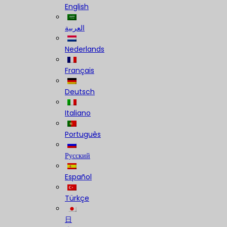
English
العربية
Nederlands
Français
Deutsch
Italiano
Português
Русский
Español
Türkçe
日