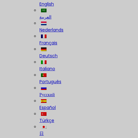
English
العربية
Nederlands
Français
Deutsch
Italiano
Português
Русский
Español
Türkçe
日