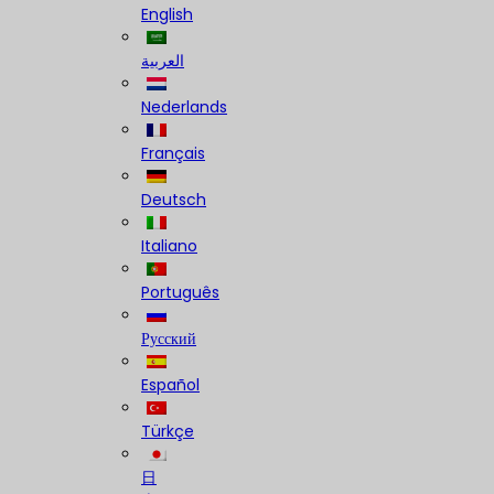
English
العربية
Nederlands
Français
Deutsch
Italiano
Português
Русский
Español
Türkçe
日