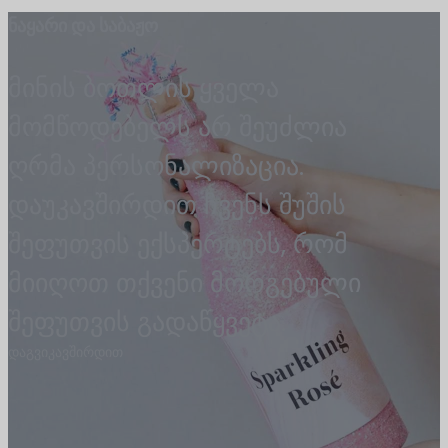
ნაყარი და საბაჟო
მინის ბოთლის ყველა
მომწოდებელს არ შეუძლია
ღრმა პერსონალიზაცია.
დაუკავშირდით ჩვენს შუშის
შეფუთვის ექსპერტებს, რომ
მიიღოთ თქვენი მორგებული
შეფუთვის გადაწყვეტა.
დაგვიკავშირდით