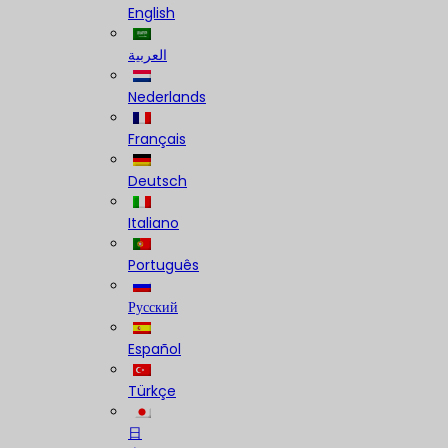
English
العربية
Nederlands
Français
Deutsch
Italiano
Português
Русский
Español
Türkçe
日