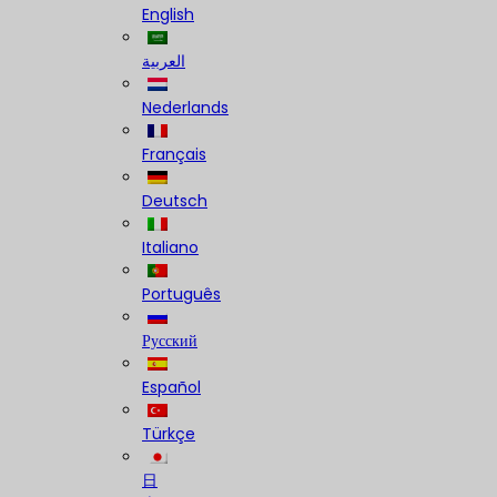
English
العربية
Nederlands
Français
Deutsch
Italiano
Português
Русский
Español
Türkçe
日