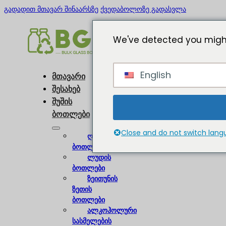
გადადით მთავარ შინაარსზე
ქვედაბოლოზე გადასვლა
We've detected you might
English
მთავარი
შესახებ
შუშის
ბოთლები
Close and do not switch lan
ღვინის
ბოთლები
ლუდის
ბოთლები
ზეითუნის
ზეთის
ბოთლები
ალკოჰოლური
სასმელების