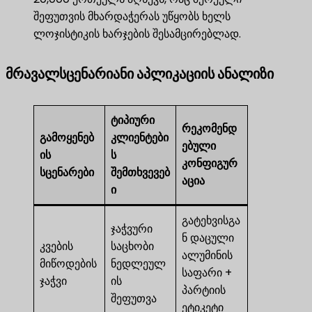
შეფუთვის მხარდაჭერას უწყობს ხელს
ლოჯისტიკის ხარჯების შესამცირებლად.
მრავალსცენარიანი აპლიკაციის ანალიზი
ტიპიური
რეკომენდ
გამოყენებ
კლიენტები
ებული
ის
ს
კონფიგურ
სცენარები
შემთხვევებ
აცია
ი
გატეხვისგა
ჯაჭვური
ნ დაცული
კვების
საცხობი
ალუმინის
მიწოდების
ნედლეულ
საფარი +
ჯაჭვი
ის
პარტიის
შეფუთვა
ეტიკეტი