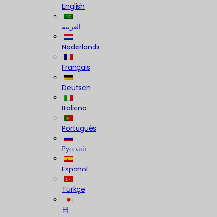
English
العربية
Nederlands
Français
Deutsch
Italiano
Português
Русский
Español
Türkçe
日