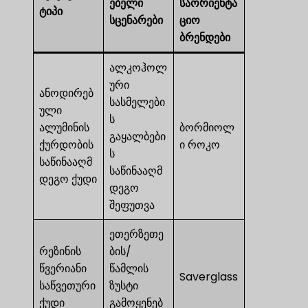
ებელი
საორიენტა
ტიპი
სცენარები
ციო
ბრენდები
ალკოჰოლ
ური
ანოდირებ
სასმელები
ული
ს
ალუმინის
ბორმიოლ
გაყალბები
ქურდობის
ი როკო
ს
საწინააღმ
საწინააღმ
დეგო ქუდი
დეგო
შეფუთვა
ეთერზეთე
რეზინის
ბის/
წვერიანი
წამლის
Saverglass
საწვეთური
ზუსტი
ქუდი
გამოყენებ