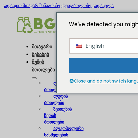
გადადით მთავარ შინაარსზე
ქვედაბოლოზე გადასვლა
We've detected you might
English
მთავარი
შესახებ
შუშის
ბოთლები
Close and do not switch lan
ღვინის
ბოთლები
ლუდის
ბოთლები
ზეითუნის
ზეთის
ბოთლები
ალკოჰოლური
სასმელების