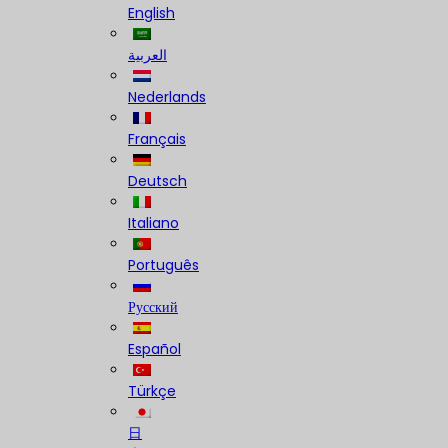
English
العربية
Nederlands
Français
Deutsch
Italiano
Português
Русский
Español
Türkçe
日