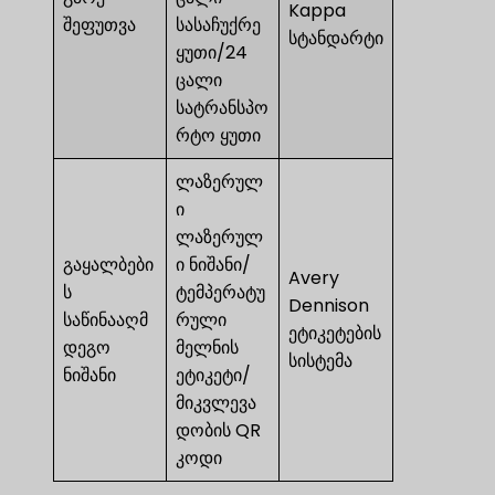
Kappa
შეფუთვა
სასაჩუქრე
სტანდარტი
ყუთი/24
ცალი
სატრანსპო
რტო ყუთი
ლაზერულ
ი
ლაზერულ
გაყალბები
ი ნიშანი/
Avery
ს
ტემპერატუ
Dennison
საწინააღმ
რული
ეტიკეტების
დეგო
მელნის
სისტემა
ნიშანი
ეტიკეტი/
მიკვლევა
დობის QR
კოდი