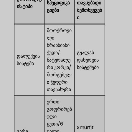
სპეციფიკა
თავსებადი
ის ტიპი
ციები
შემთხვევებ
ი
მოოქროვი
ლი
ხრახნიანი
ქუდი/
გუალას
დალუქვის
ნატურალუ
დახურვის
სისტემა
რი კორკი/
სისტემები
მორგებულ
ი ჭედური
თავსახური
ერთი
გოფრირებ
ული
ყუთი/6
Smurfit
გარე
ცალი