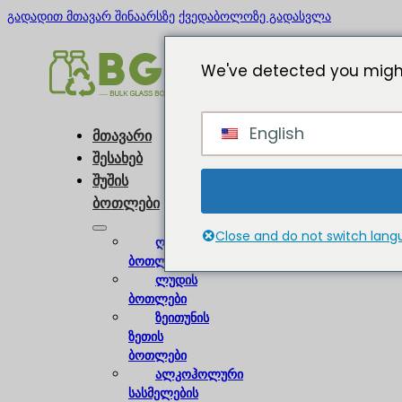
გადადით მთავარ შინაარსზე
ქვედაბოლოზე გადასვლა
We've detected you might
English
მთავარი
შესახებ
შუშის
ბოთლები
Close and do not switch lan
ღვინის
ბოთლები
ლუდის
ბოთლები
ზეითუნის
ზეთის
ბოთლები
ალკოჰოლური
სასმელების