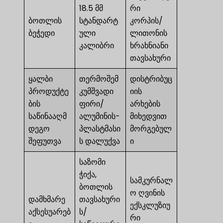
18.5 მმ
რი
ბოთლის
სტანდარტ
კორპის/
ბეჭედი
ული
ლითონის
კალიბრი
ხრახნიანი
თავსახური
ყალბი
თერმოშემ
დისტრიბუც
პროდუქტე
კუმშვადი
იის
ბის
ფირი/
არხების
საწინააღმ
ალუმინის-
მიხედვით
დეგო
პლასტმასი
მორგებულ
შეფუთვა
ს დალუქვა
ი
საზომი
ჭიქა,
სამკურნალ
ბოთლის
ო ღვინის
დამხმარე
თავსახური
ექსკლუზიუ
აქსესუარებ
ს/
რი