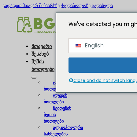
გადადით მთავარ შინაარსზე
ქვედაბოლოზე გადასვლა
We've detected you might
English
მთავარი
შესახებ
შუშის
ბოთლები
Close and do not switch lan
ღვინის
ბოთლები
ლუდის
ბოთლები
ზეითუნის
ზეთის
ბოთლები
ალკოჰოლური
სასმელების