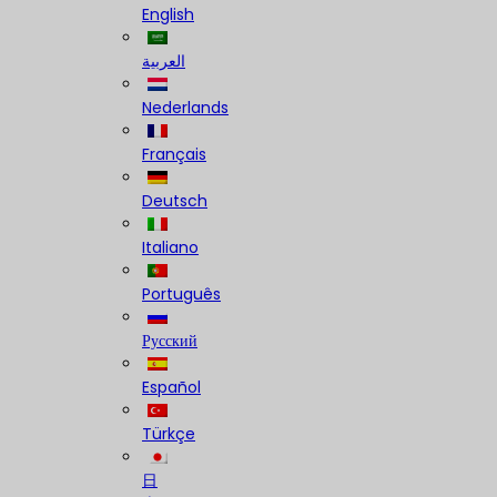
English
العربية
Nederlands
Français
Deutsch
Italiano
Português
Русский
Español
Türkçe
日