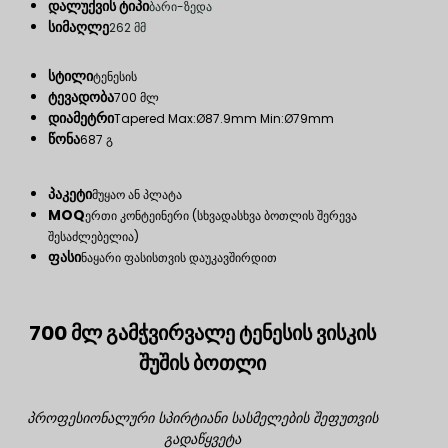
დალუქვის ტიპი
ბარი-ზედა
სიმაღლე
262 მმ
სტილი
ტენესის
ტევადობა
700 მლ
დიამეტრი
Tapered Max:Ø87.9mm Min:Ø79mm
წონა
687 გ
პაკეტი
მუყაო ან პლატა
MOQ
ერთი კონტეინერი (სხვადასხვა ბოთლის შერევა
შესაძლებელია)
ფასი
ნაყარი ფასისთვის დაუკავშირდით
700 მლ გამჭვირვალე ტენესის ვისკის
შუშის ბოთლი
პროფესიონალური სპირტიანი სასმელების შეფუთვის
გადაწყვეტა