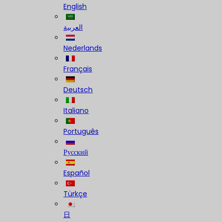
English
العربية
Nederlands
Français
Deutsch
Italiano
Português
Русский
Español
Türkçe
日