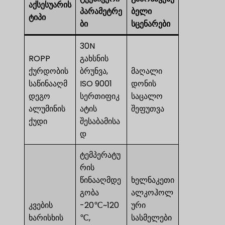
აქსესუარის
პარამეტრე
ბელი
ტიპი
ბი
სცენარები
30N
ROPP
გახსნის
ქურდობის
ბრუნვა,
მაღალი
საწინააღმ
ISO 9001
დონის
დეგო
სერთიფიკ
საცალო
ალუმინის
ატის
შეფუთვა
ქუდი
შესაბამისა
დ
ტემპერატუ
რის
წინააღმდე
ხელნაკეთი
გობა
ალკოჰოლ
კვების
-20℃~120
ური
ხარისხის
℃,
სასმელები