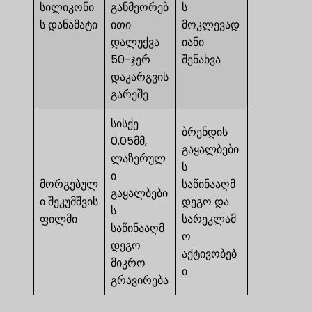
სილიკონი
განმეორებ
ს
ს დანამატი
ითი
მოკლევად
დალუქვა
იანი
50-ჯერ
შენახვა
დაკარგვის
გარეშე
სისქე
ბრენდის
0.05მმ,
გაყალბები
ლაზერულ
ს
ი
მორგებულ
საწინააღმ
გაყალბები
ი შეკუმშვის
დეგო და
ს
ფილმი
სარეკლამ
საწინააღმ
ო
დეგო
აქტივობებ
მიკრო
ი
გრავირება