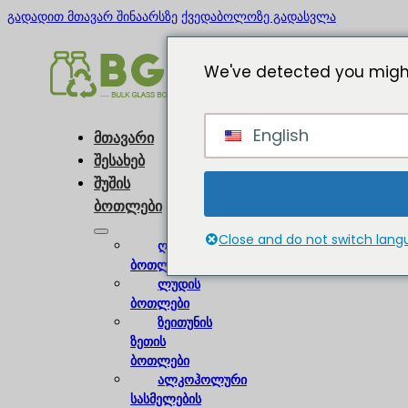
გადადით მთავარ შინაარსზე
ქვედაბოლოზე გადასვლა
We've detected you might
English
მთავარი
შესახებ
შუშის
ბოთლები
Close and do not switch lan
ღვინის
ბოთლები
ლუდის
ბოთლები
ზეითუნის
ზეთის
ბოთლები
ალკოჰოლური
სასმელების