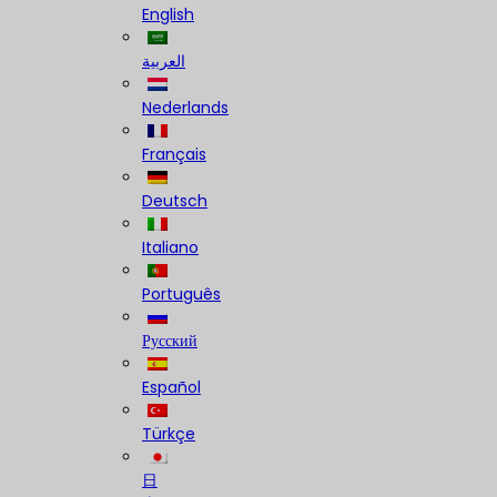
English
العربية
Nederlands
Français
Deutsch
Italiano
Português
Русский
Español
Türkçe
日