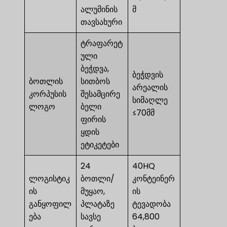
ალუმინის
მ
თავსახური
ტრაფარეტ
ული
ბეჭდვა,
ბეჭდვის
ბოთლის
სითბოს
არეალის
კორპუსის
შესამცირე
სიმაღლე
ლოგო
ბელი
≤70მმ
ფირის
ყდის
ეტიკეტები
24
40HQ
ლოგისტიკ
ბოთლი/
კონტეინერ
ის
მუყაო,
ის
განყოფილ
პლატაზე
ტევადობა
ება
სავსე
64,800