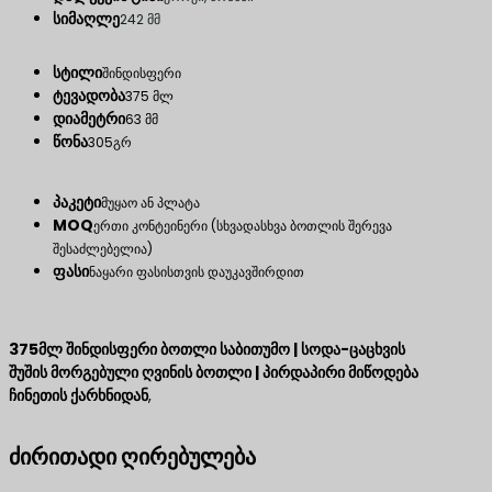
სიმაღლე
242 მმ
სტილი
შინდისფერი
ტევადობა
375 მლ
დიამეტრი
63 მმ
წონა
305გრ
პაკეტი
მუყაო ან პლატა
MOQ
ერთი კონტეინერი (სხვადასხვა ბოთლის შერევა
შესაძლებელია)
ფასი
ნაყარი ფასისთვის დაუკავშირდით
375მლ შინდისფერი ბოთლი საბითუმო | სოდა-ცაცხვის
შუშის მორგებული ღვინის ბოთლი | პირდაპირი მიწოდება
ჩინეთის ქარხნიდან
,
ძირითადი ღირებულება