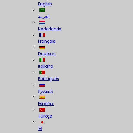
English
العربية
Nederlands
Français
Deutsch
Italiano
Português
Русский
Español
Türkçe
日