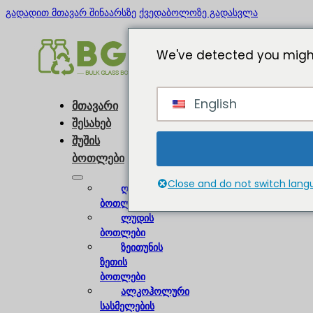
გადადით მთავარ შინაარსზე
ქვედაბოლოზე გადასვლა
We've detected you might
English
მთავარი
შესახებ
შუშის
ბოთლები
Close and do not switch lan
ღვინის
ბოთლები
ლუდის
ბოთლები
ზეითუნის
ზეთის
ბოთლები
ალკოჰოლური
სასმელების