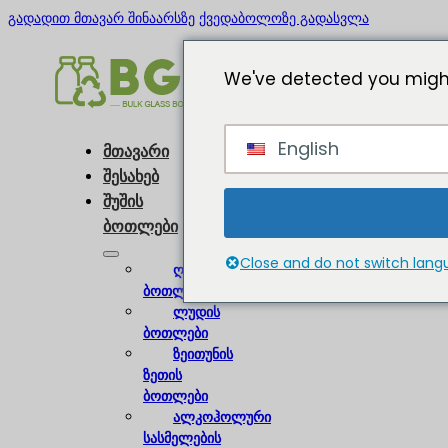
გადადით მთავარ შინაარსზე
ქვედაბოლოზე გადასვლა
We've detected you might
English
მთავარი
შესახებ
შუშის
ბოთლები
Close and do not switch lan
ღვინის
ბოთლები
ლუდის
ბოთლები
ზეითუნის
ზეთის
ბოთლები
ალკოჰოლური
სასმელების