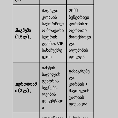
მაღალი
29მმ
კლასის
ბუნებრივი
საქორწილ
კორპის +
,
მაგნუმი
ო მთავარი
ოქროთი
(1,5ლ).
,
სუფრის
მოოქროვი
ღვინო, VIP
ლი
სასაჩუქრე
ალუმინის
ყუთი
ფოლგა
იახტის
გამაგრებუ
სადილის
ლი
ცენტრის
,
იერობოამ
კორპის +
ჩვენება,
ი (3ლ).
,
მავთულის
ღვინის
გალიის
დეგუსტაცი
ფიქსაცია
ა