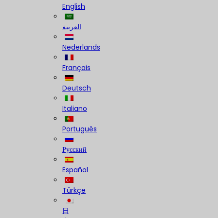
English
العربية
Nederlands
Français
Deutsch
Italiano
Português
Русский
Español
Türkçe
日