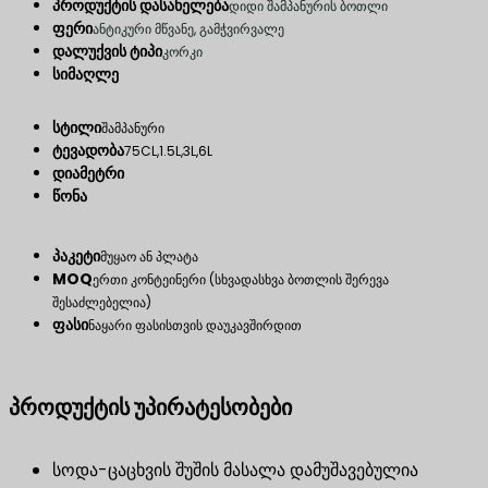
პროდუქტის დასახელება
დიდი შამპანურის ბოთლი
ფერი
ანტიკური მწვანე, გამჭვირვალე
დალუქვის ტიპი
კორკი
სიმაღლე
სტილი
შამპანური
ტევადობა
75CL,1.5L,3L,6L
დიამეტრი
წონა
პაკეტი
მუყაო ან პლატა
MOQ
ერთი კონტეინერი (სხვადასხვა ბოთლის შერევა
შესაძლებელია)
ფასი
ნაყარი ფასისთვის დაუკავშირდით
პროდუქტის უპირატესობები
სოდა-ცაცხვის შუშის მასალა დამუშავებულია