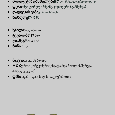
პროდუქტის დასახელება
187 მლ შინდისფერი ბოთლი
ფერი
ანტიკვარული მწვანე, კაჟისფერი (გაწმენდა)
დალუქვის ტიპი
კორკი, ხრახნი
სიმაღლე
174,5 მმ
სტილი
შინდისფერი
ტევადობა
187 მლ
დიამეტრი
54.1 მმ
წონა
165 გ
პაკეტი
მუყაო ან პლატა
MOQ
ერთი კონტეინერი (სხვადასხვა ბოთლის შერევა
შესაძლებელია)
ფასი
ნაყარი ფასისთვის დაუკავშირდით