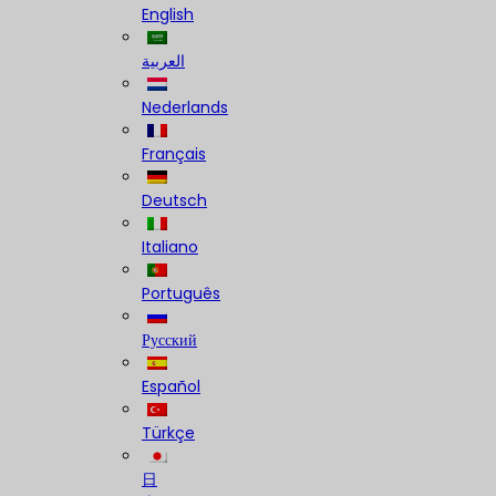
English
العربية
Nederlands
Français
Deutsch
Italiano
Português
Русский
Español
Türkçe
日