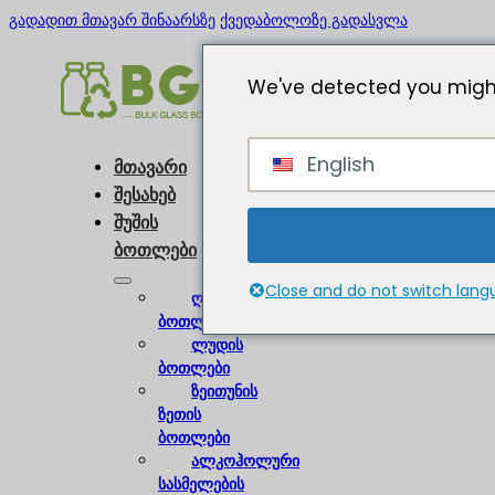
გადადით მთავარ შინაარსზე
ქვედაბოლოზე გადასვლა
We've detected you might
English
მთავარი
შესახებ
შუშის
ბოთლები
Close and do not switch lan
ღვინის
ბოთლები
ლუდის
ბოთლები
ზეითუნის
ზეთის
ბოთლები
ალკოჰოლური
სასმელების