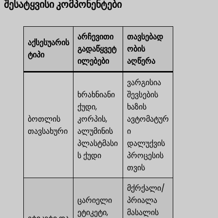
შესატყვისი კომპონენტები
არჩევითი
თავსებად
აქსესუარის
გადაწყვეტ
ობის
ტიპი
ილებები
აღწერა
ვარგისია
ხრახნიანი
შევსების
ქუდი,
ხაზის
ბოთლის
კორპის,
ავტომატურ
თავსახური
ალუმინის
ი
პლასტმასი
დალუქვის
ს ქუდი
პროცესის
თვის
მქრქალი/
ცარიელი
პრიალა
ეტიკეტი,
მასალის