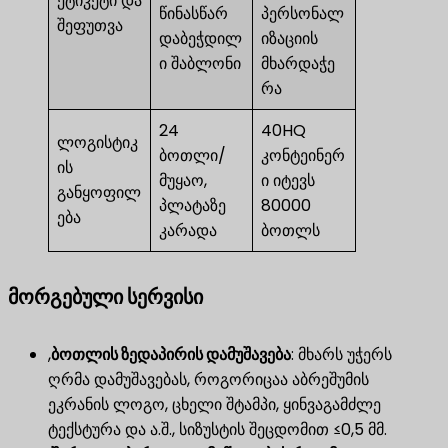
ეტიკეტი და
წინასწარ
პერსონალ
შეფუთვა
დაბეჭდილ
იზაციის
ი შაბლონი
მხარდაჭე
რა
24
40HQ
ლოგისტიკ
ბოთლი/
კონტეინერ
ის
მუყაო,
ი იტევს
განყოფილ
პლატაზე
80000
ება
კარადა
ბოთლს
მორგებული სერვისი
,
ბოთლის ზედაპირის დამუშავება
​: მხარს უჭერს
ღრმა დამუშავებას, როგორიცაა აბრეშუმის
ეკრანის ლოგო, ცხელი შტამპი, ყინვაგამძლე
ტექსტურა და ა.შ., სიზუსტის შეცდომით ≤0,5 მმ.