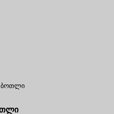
ს ბოთლი
ოთლი