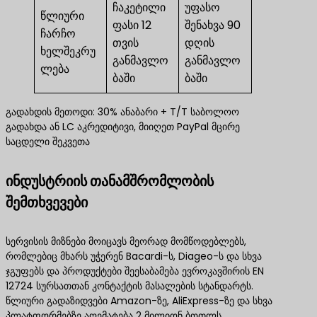
ჩაკეტილი
უფასო
წლიური
ფასი 12
შენახვა 90
ჩარჩო
თვის
დღის
ხელშეკრუ
განმავლო
განმავლო
ლება
ბაში
ბაში
გადახდის მეთოდი: 30% ანაბარი + T/T საბოლოო
გადახდა ან LC აკრედიტივი, მიიღეთ PayPal მცირე
საცდელი შეკვეთა
ინდუსტრიის თანამშრომლობის
შემთხვევები
სერვისის მიზნები მოიცავს მეორად მომწოდებლებს,
რომლებიც მხარს უჭერენ Bacardi-ს, Diageo-ს და სხვა
ჯგუფებს და პროდუქტები შეესაბამება ევროკავშირის EN
12724 სურსათთან კონტაქტის მასალების სტანდარტს.
წლიური გადაზიდვები Amazon-ზე, AliExpress-ზე და სხვა
პლატფორმებზე აღემატება 2 მილიონ ბოთლს,