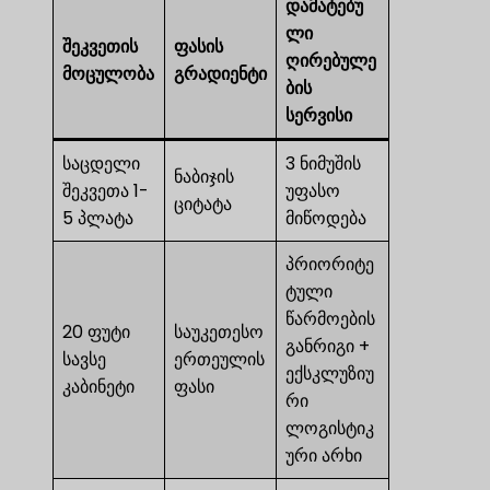
დამატებუ
ლი
შეკვეთის
ფასის
ღირებულე
მოცულობა
გრადიენტი
ბის
სერვისი
საცდელი
3 ნიმუშის
ნაბიჯის
შეკვეთა 1-
უფასო
ციტატა
5 პლატა
მიწოდება
პრიორიტე
ტული
წარმოების
20 ფუტი
საუკეთესო
განრიგი +
სავსე
ერთეულის
ექსკლუზიუ
კაბინეტი
ფასი
რი
ლოგისტიკ
ური არხი