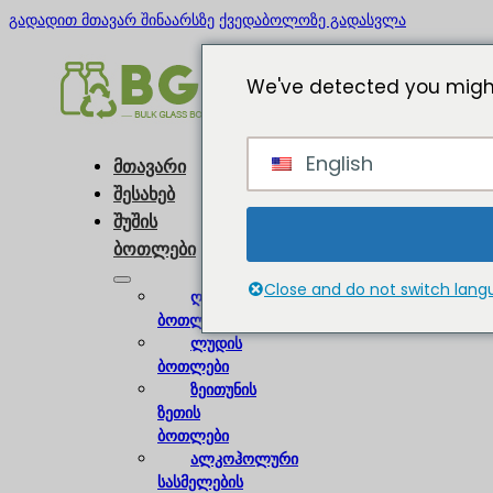
გადადით მთავარ შინაარსზე
ქვედაბოლოზე გადასვლა
We've detected you might
English
მთავარი
შესახებ
შუშის
ბოთლები
Close and do not switch lan
ღვინის
ბოთლები
ლუდის
ბოთლები
ზეითუნის
ზეთის
ბოთლები
ალკოჰოლური
სასმელების