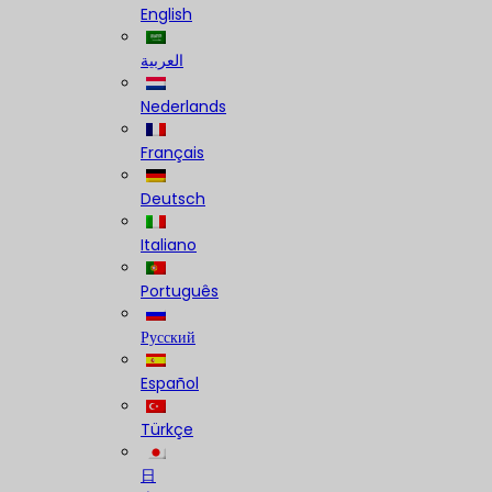
English
العربية
Nederlands
Français
Deutsch
Italiano
Português
Русский
Español
Türkçe
日