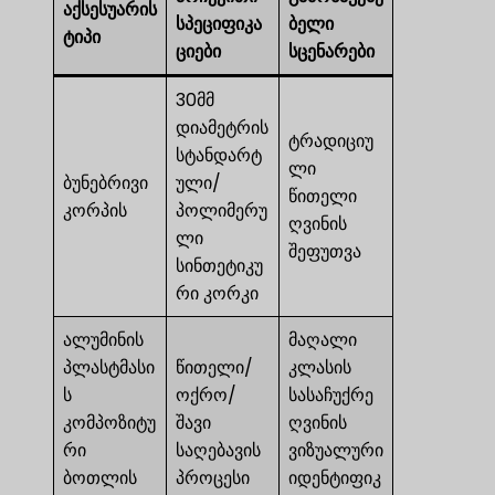
აქსესუარის
სპეციფიკა
ბელი
ტიპი
ციები
სცენარები
30მმ
დიამეტრის
ტრადიციუ
სტანდარტ
ლი
ბუნებრივი
ული/
წითელი
კორპის
პოლიმერუ
ღვინის
ლი
შეფუთვა
სინთეტიკუ
რი კორკი
ალუმინის
მაღალი
პლასტმასი
წითელი/
კლასის
ს
ოქრო/
სასაჩუქრე
კომპოზიტუ
შავი
ღვინის
რი
საღებავის
ვიზუალური
ბოთლის
პროცესი
იდენტიფიკ