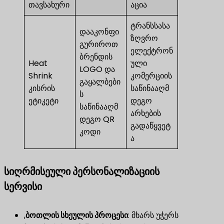
თავსახური
აცია
ტრანსსასა
დააკონფი
ზღვრო
გურიროთ
ელექტრონ
ბრენდის
Heat
ული
LOGO და
Shrink
კომერციის
გაყალბები
კისრის
საწინააღმ
ს
ეტიკეტი
დეგო
საწინააღმ
არხების
დეგო QR
გადაწყვეტ
კოდი
ა
სიღრმისეული პერსონალიზაციის
სერვისი
,
ბოთლის სხეულის პროცესი
​: მხარს უჭერს