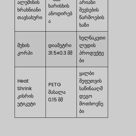
ალუმინის
არიანი
ხარისხის
ხრახნიანი
შევსების
ანოდირებ
თავსახური
წარმოების
ა
ხაზი
ხელნაკეთი
მუხის
დიამეტრი
ლუდის
კორპი
31.5±0.3 მმ
პროდუქტე
ბი
ყალბი
Heat
შეფუთვის
PETG
Shrink
საწინააღმ
მასალა
კისრის
დეგო
0.15 მმ
ეტიკეტი
მოთხოვნე
ბი