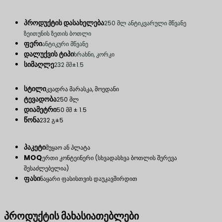
პროდუქტის დასახელება
250 მლ ანტიკვარული მწვანე
ზეითუნის ზეთის ბოთლი
ფერი
ანტიკური მწვანე
დალუქვის ტიპი
ხრახნი, კორკი
სიმაღლე
232 მმ±1.5
სტილი
კვადრა მარასკა, მოედანი
ტევადობა
250 მლ
დიამეტრი
50 მმ ± 1.5
წონა
232 გ±5
პაკეტი
მუყაო ან პლატა
MOQ
ერთი კონტეინერი (სხვადასხვა ბოთლის შერევა
შესაძლებელია)
ფასი
ნაყარი ფასისთვის დაუკავშირდით
პროდუქტის მახასიათებლები