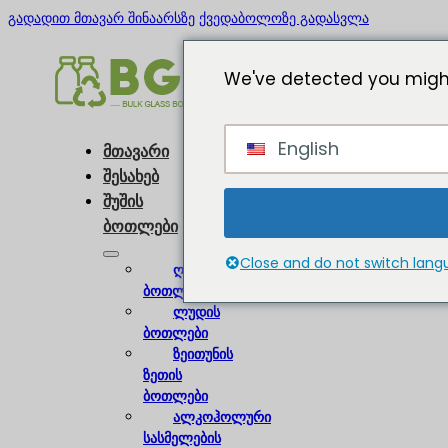
გადადით მთავარ შინაარსზე
ქვედაბოლოზე გადასვლა
We've detected you might
English
მთავარი
შესახებ
შუშის
ბოთლები
Close and do not switch lan
ღვინის
ბოთლები
ლუდის
ბოთლები
ზეითუნის
ზეთის
ბოთლები
ალკოჰოლური
სასმელების