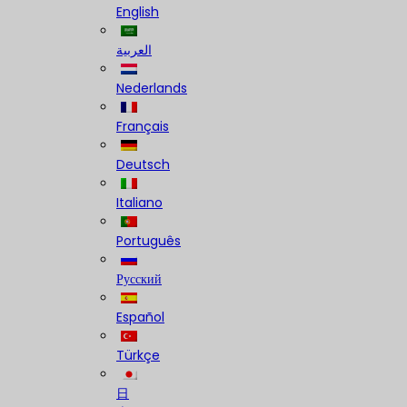
English
العربية
Nederlands
Français
Deutsch
Italiano
Português
Русский
Español
Türkçe
日