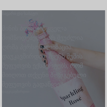
ნაყარი და საბაჟო
მინის ბოთლის ყველა
მომწოდებელს არ შეუძლია
ღრმა პერსონალიზაცია.
დაუკავშირდით ჩვენს შუშის
შეფუთვის ექსპერტებს, რომ
მიიღოთ თქვენი მორგებული
შეფუთვის გადაწყვეტა.
დაგვიკავშირდით