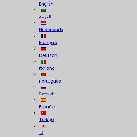
English
العربية
Nederlands
Français
Deutsch
Italiano
Português
Русский
Español
Türkçe
日