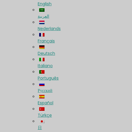
English
العربية
Nederlands
Français
Deutsch
Italiano
Português
Русский
Español
Türkçe
日