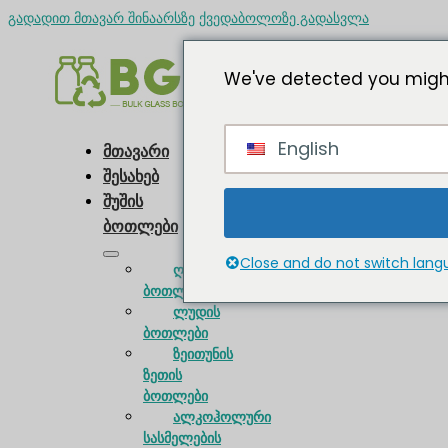
გადადით მთავარ შინაარსზე
ქვედაბოლოზე გადასვლა
We've detected you might
English
მთავარი
შესახებ
შუშის
ბოთლები
Close and do not switch lan
ღვინის
ბოთლები
ლუდის
ბოთლები
ზეითუნის
ზეთის
ბოთლები
ალკოჰოლური
სასმელების